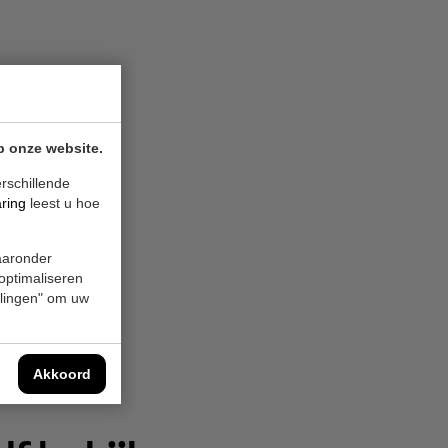
p onze website.
rschillende
aring
leest u hoe
waaronder
 optimaliseren
ellingen" om uw
Akkoord