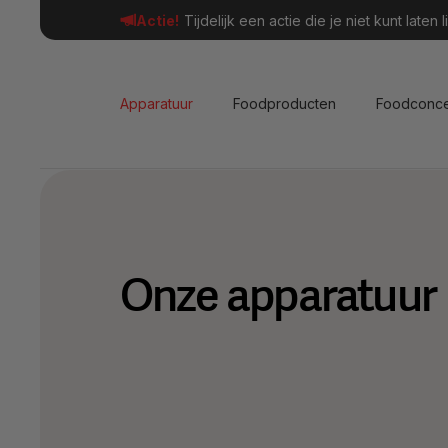
Actie!
Tijdelijk een actie die je niet kunt late
Apparatuur
Foodproducten
Foodconc
Onze apparatuur