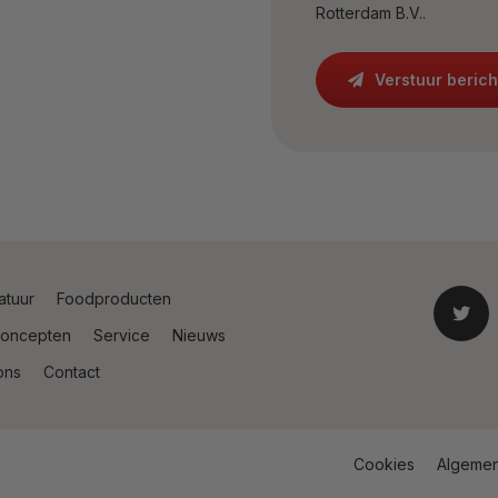
Rotterdam B.V..
Verstuur berich
atuur
Foodproducten
oncepten
Service
Nieuws
ons
Contact
Cookies
Algeme