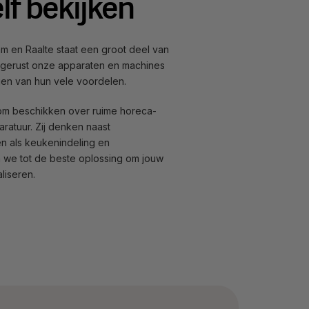
lf bekijken
m en Raalte staat een groot deel van
 gerust onze apparaten en machines
gen van hun vele voordelen.
oom beschikken over ruime horeca-
ratuur. Zij denken naast
 als keukenindeling en
we tot de beste oplossing om jouw
liseren.