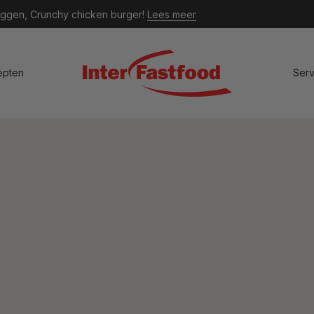
n liggen, Crunchy chicken burger!
Lees meer
epten
Serv