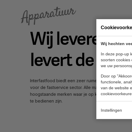
Apparatuur
Cookievoork
Wij leveren de 
Wij hechten vee
levert de kwal
In deze pop-up k
soorten cookies 
we uw persoons
Door op "Akkoord
Interfastfood biedt een zeer ruime keuze professio
functionele, ana
voor de fastservice sector. Alle machines in ons aan
van de website en
cookievoorkeure
hoogstaande merken waar je op kunt vertrouwen e
te bedienen zijn.
Instellingen