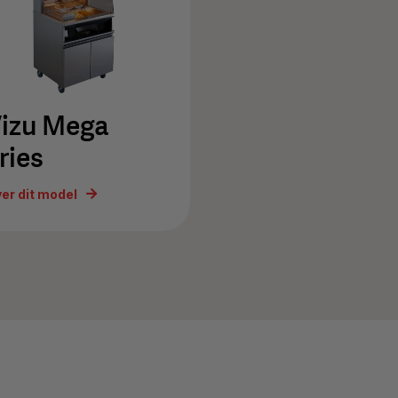
izu Mega
ries
er dit model