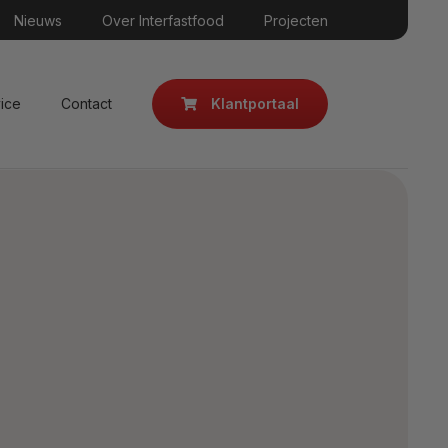
Nieuws
Over Interfastfood
Projecten
Klantportaal
ice
Contact