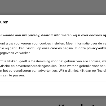
euren
tools, jij
l waarde aan uw privacy, daarom informeren wij u over cookies o
iteit
unt u uw voorkeuren voor cookies instellen. Meer informatie over de ve
die wij gebruiken, vindt u op onze
cookies
pagina. In onze
privacyverkl
gegevens verwerken.
" te klikken, geeft u toestemming voor het gebruik van alle cookies, 
nele apparatuur
lytische en advertentie/trackingcookies. Deze worden gebruikt voor het
bod zijn van
 het personaliseren van advertenties. Wilt u dit niet, klik dan op "Inst
n aan te passen.
n die eenvoudig