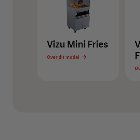
Vizu Mini Fries
V
F
Over dit model
Ov