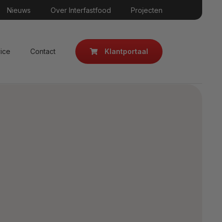
Nieuws
Over Interfastfood
Projecten
Klantportaal
ice
Contact