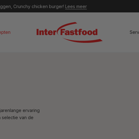
n liggen, Crunchy chicken burger!
Lees meer
epten
Serv
arenlange ervaring
n selectie van de