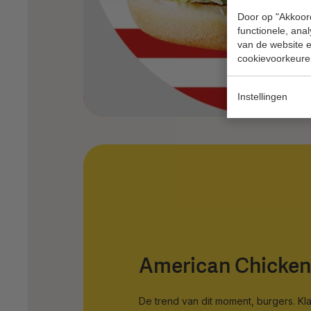
Door op "Akkoord
functionele, ana
van de website en
cookievoorkeure
Instellingen
American Chicken
De trend van dit moment, burgers. Kl