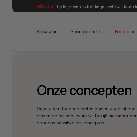
Actie!
Tijdelijk een actie die je niet kunt late
Apparatuur
Foodproducten
Foodconc
Onze concepten
Onze eigen foodconcepten komen voort uit een j
binnen de fastservice markt. Bekijk hieronder ee
door ons ontwikkelde concepten.