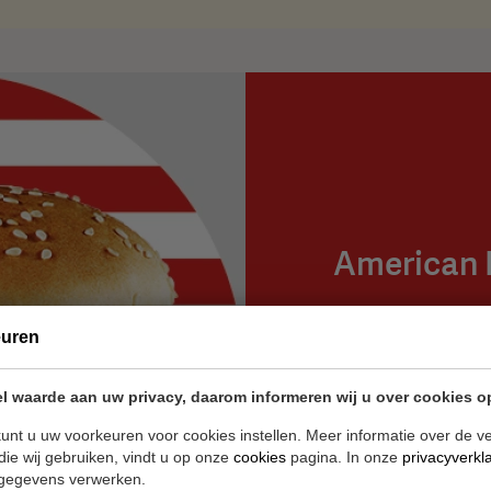
American 
De trend van dit mom
euren
herkenbare burgers k
Classic American burg
element in het succe
l waarde aan uw privacy, daarom informeren wij u over cookies o
Interfastfood. Je kun
unt u uw voorkeuren voor cookies instellen. Meer informatie over de ve
assortiment samenstel
die wij gebruiken, vindt u op onze
cookies
pagina. In onze
privacyverkl
gegevens verwerken.