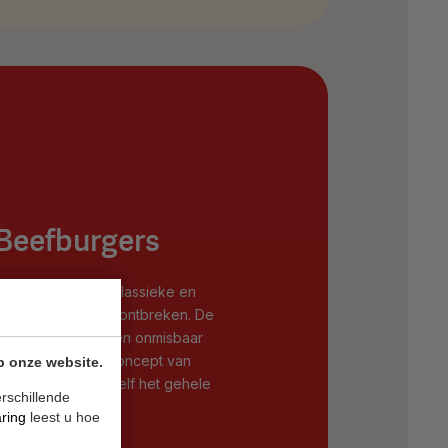
Beefburgers
ent, hamburgers. Klassieke en
unnen hierbij niet ontbreken. De
ers zijn al jaren een onmisbaar
svolle hamburgerconcept van
p onze website.
t heel eenvoudig zelf het gehele
rschillende
len.
aring
leest u hoe