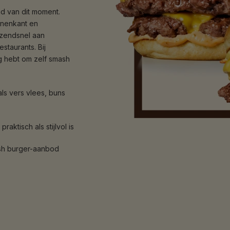
d van dit moment.
nnenkant en
azendsnel aan
staurants. Bij
ig hebt om zelf smash
ls vers vlees, buns
raktisch als stijlvol is
h burger-aanbod