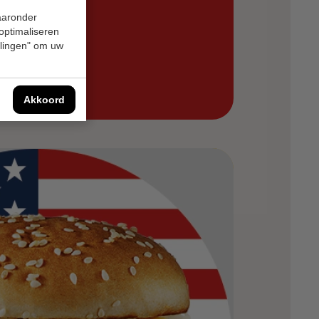
bod
waaronder
 optimaliseren
ellingen" om uw
Akkoord