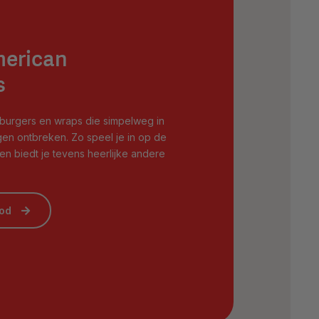
merican
s
 burgers en wraps die simpelweg in
en ontbreken. Zo speel je in op de
en biedt je tevens heerlijke andere
bod