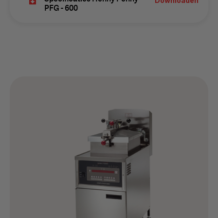
Downloaden
PFG - 600
De sappige smaak van Henny Penny op
hogedruk gefrituurde kip is een echte
publiekstrekker, maar de energie- en
oliebesparingen van onze hogedruk friteuses zijn
voor jou als gebruiker ook erg
interessant. Pressure frying heeft veel voordelen
ten opzichte van een open friteuse. Je bakt
sneller en op lagere temperaturen, dit zorgt dan
ook voor de besparing. Tevens zorgt dit ook
voor meer vochtbehoud en minder vetopname.
Oftewel een lekkerder en gezonder eindproduct.
Bovendien is de Henny Penny PFG-600
ontworpen om economisch te zijn in jouw
keukenruimte, met minder dan 20 inch aan