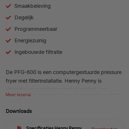
Smaakbeleving
Degelijk
Programmeerbaar
Energiezuinig
Ingebouwde filtratie
De PFG-600 is een computergestuurde pressure
fryer met filterinstallatie. Henny Penny is
uitvinder en marktleider op het gebied van
Meer lezen
hogedruk frituren. Door de unieke vorm van de
frituurpot ontstaat er olieverplaatsing en krijg je
Downloads
een meer constant gefrituurd product. Dit komt
de smaak ten goede.
Specificaties Henny Penny